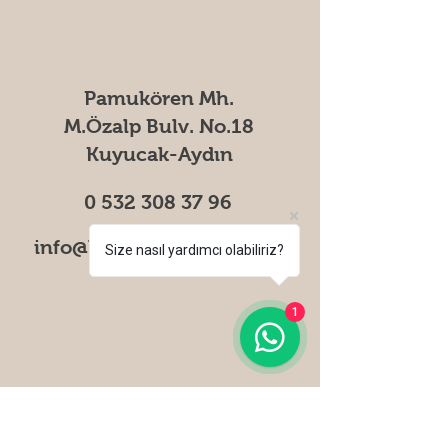
Pamukören Mh.
M.Özalp Bulv. No.18
Kuyucak-Aydın
0 532 308 37 96
info@kirkpinarciftligi.com
Size nasıl yardımcı olabiliriz?
1